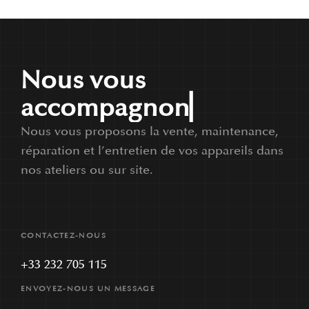
N
o
u
s
v
o
u
s
a
c
c
o
m
p
a
g
n
o
n
s
d
a
n
▏
Nous vous proposons la vente, maintenance,
réparation et l’entretien de vos appareils dans
nos ateliers ou sur site.
CONTACTEZ-NOUS
+33 232 705 115
ENVOYEZ-NOUS UN MESSAGE